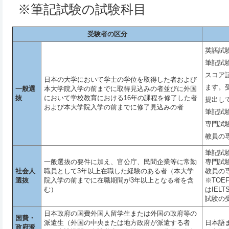
※筆記試験の試験科目
受験者の区分
英語試
筆記試験
スコア
日本の大学において学士の学位を取得した者および
ます。
一般選
本大学院入学の前までに取得見込みの者並びに外国
抜
において学校教育における16年の課程を修了した者
提出し
および本大学院入学の前までに修了見込みの者
筆記試
専門試
教員の
筆記試
一般選抜の要件に加え、官公庁、民間企業等に常勤
専門試
社会人
職員として3年以上在職した経験のある者（本大学
教員の
選抜
院入学の前までに在職期間が3年以上となる者を含
※TOEF
む）
はIEL
試験の
日本政府の国費外国人留学生または外国の政府等の
国費・
派遣生（外国の中央または地方政府が派遣する者
日本語
政府派