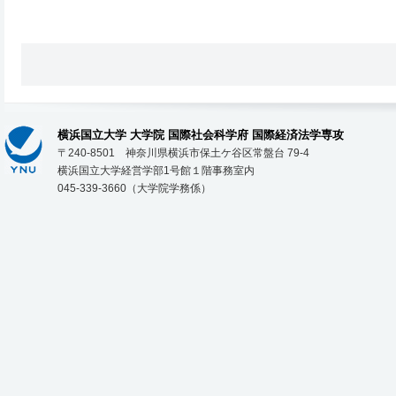
横浜国立大学 大学院 国際社会科学府 国際経済法学専攻
〒240-8501 神奈川県横浜市保土ケ谷区常盤台 79-4
横浜国立大学経営学部1号館１階事務室内
045-339-3660（大学院学務係）